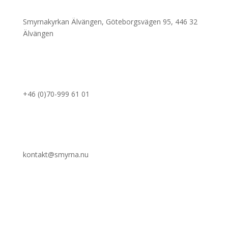
Smyrnakyrkan Älvängen, Göteborgsvägen 95, 446 32
Älvängen
Föreståndare
+46 (0)70-999 61 01
Email
kontakt@smyrna.nu
Följ Oss