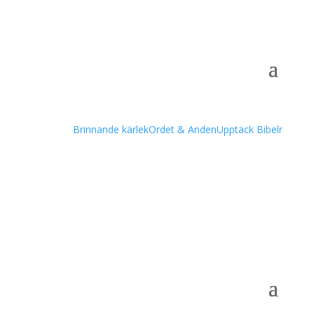
Podcast
Brinnande kärlek
Ordet & Anden
Upptäck Bibeln – till