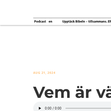
Podcast
ande kärlek
Ordet & Anden
Upptäck Bibeln – tillsammans. Efesi
AUG 21, 2024
Vem är v