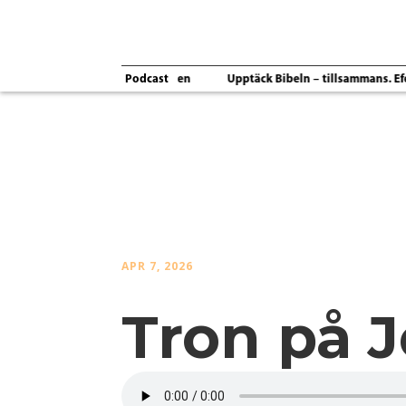
Podcast
ande kärlek
Ordet & Anden
Upptäck Bibeln – tillsammans. Efesi
APR 7, 2026
Tron på 