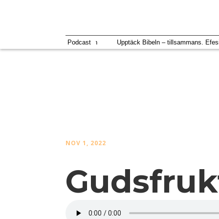
nde kärlek
Ordet & Anden
Podcast
Upptäck Bibeln – tillsammans. Efesier
NOV 1, 2022
Gudsfruk