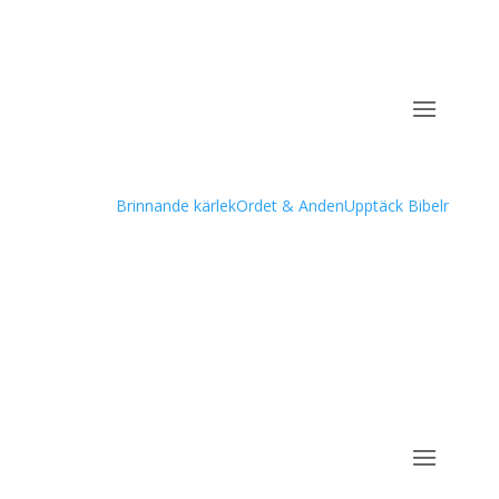
Podcast
Brinnande kärlek
Ordet & Anden
Upptäck Bibeln – till