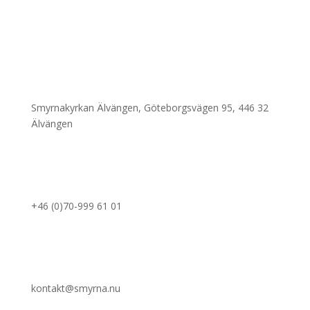
Adress
Smyrnakyrkan Älvängen, Göteborgsvägen 95, 446 32
Älvängen
Föreståndare
+46 (0)70-999 61 01
Email
kontakt@smyrna.nu